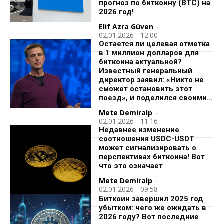
прогноз по биткоину (BTC) на
2026 год!
Elif Azra Güven
-
02.01.2026 - 12:00
Остается ли целевая отметка
в 1 миллион долларов для
биткоина актуальной?
Известный генеральный
директор заявил: «Никто не
сможет остановить этот
поезд», и поделился своими...
Mete Demiralp
-
02.01.2026 - 11:16
Недавнее изменение
соотношения USDC-USDT
может сигнализировать о
перспективах биткоина! Вот
что это означает
Mete Demiralp
-
02.01.2026 - 09:58
Биткоин завершил 2025 год
убытком: чего же ожидать в
2026 году? Вот последние