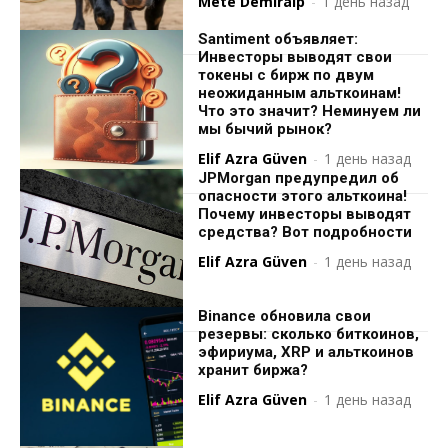
Mete Demiralp
-
1 день назад
Santiment объявляет:
Инвесторы выводят свои
токены с бирж по двум
неожиданным альткоинам!
Что это значит? Неминуем ли
мы бычий рынок?
Elif Azra Güven
-
1 день назад
JPMorgan предупредил об
опасности этого альткоина!
Почему инвесторы выводят
средства? Вот подробности
Elif Azra Güven
-
1 день назад
Binance обновила свои
резервы: сколько биткоинов,
эфириума, XRP и альткоинов
хранит биржа?
Elif Azra Güven
-
1 день назад