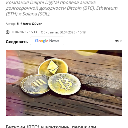
Компания Delphi Digital провела анализ
долгосрочной доходности Bitcoin (BTC), Ethereum
(ETH) и Solana (SOL).
Автор:
Elif Azra Güven
30.04.2026 - 15:13
Обновлять:
30.04.2026 - 15:18
0
Следовать
Биткоин (BTC) и альткоины пережили