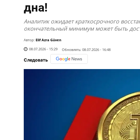
дна!
Аналитик ожидает краткосрочного восста
окончательный минимум может быть дост
Автор:
Elif Azra Güven
08.07.2026 - 15:29
Обновлять:
08.07.2026 - 16:48
Следовать