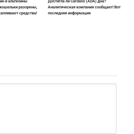
ин и альткоины
Достигла ли Cardano (ADA) дна?
 кошельки разорены,
Аналитическая компания сообщает! Вот
капливают средства!
последняя информация