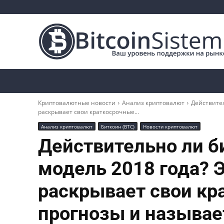
Криптоновости
Биткоин
Альткоины
Криптовалютные новости
Анализ криптовалют
Действител
раскрывает свои краткосрочные...
Анализ криптовалют
Биткоин (BTC)
Новости криптовалют
Действительно ли б
модель 2018 года? 
раскрывает свои кр
прогнозы и называе