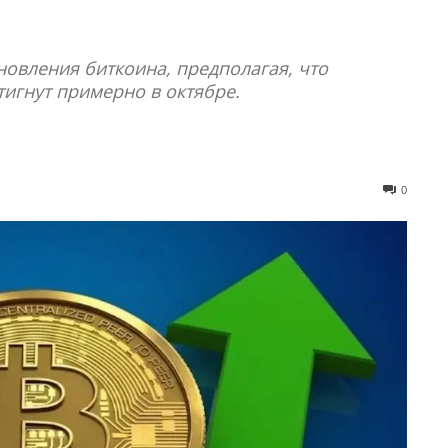
новления биткоина, предполагая, что
игнут примерно в октябре.
0