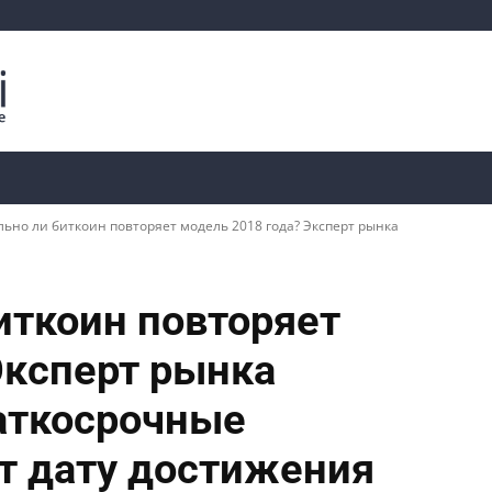
Криптоаналитика
Курсы
📊 Ончейн-данные
ьно ли биткоин повторяет модель 2018 года? Эксперт рынка
иткоин повторяет
Эксперт рынка
аткосрочные
т дату достижения