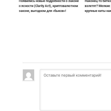
Появились новые подробности о Законе
Наконец-то битко
о ясности (Clarity Act), криптовалютном
взлетят? Мелкие
законе, выгодном для «быков»!
крупные киты на