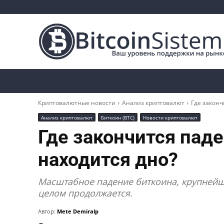
Криптоновости
Биткоин
Альткоины
Криптовалютные новости
Анализ криптовалют
Где законч
Анализ криптовалют
Биткоин (BTC)
Новости криптовалют
Где закончится паде
находится дно?
Масштабное падение биткоина, крупнейш
целом продолжается.
Автор:
Mete Demiralp