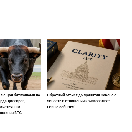
ляющая биткоинами на
Обратный отсчет до принятия Закона о
арда долларов,
ясности в отношении криптовалют:
имистичным
новые события!
ношении BTC!