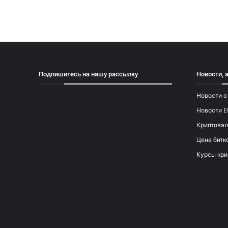
Подпишитесь на нашу рассылку
Новости, 
Новости о
[mailpoet_form id="1"]
Новости E
Криптовал
Цена битк
Курсы кри