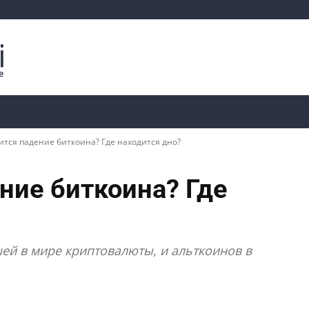
Криптоаналитика
Курсы
📊 Ончейн-данные
ится падение биткоина? Где находится дно?
ние биткоина? Где
ей в мире криптовалюты, и альткоинов в