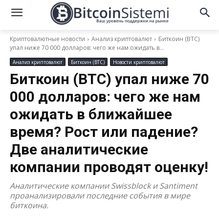
Криптовалютные новости
Анализ криптовалют
Биткоин (BTC)
упал ниже 70 000 долларов: чего же нам ожидать в...
Анализ криптовалют
Биткоин (BTC)
Новости криптовалют
Биткоин (BTC) упал ниже 70
000 долларов: чего же нам
ожидать в ближайшее
время? Рост или падение?
Две аналитические
компании проводят оценку!
Аналитические компании Swissblock и Santiment
проанализировали последние события в мире
биткоина.