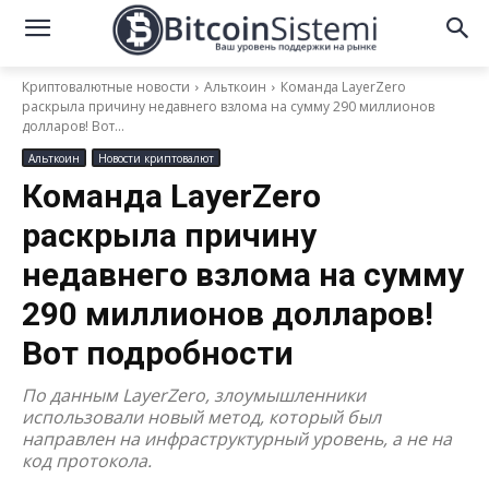
Криптовалютные новости
Альткоин
Команда LayerZero
раскрыла причину недавнего взлома на сумму 290 миллионов
долларов! Вот...
Альткоин
Новости криптовалют
Команда LayerZero
раскрыла причину
недавнего взлома на сумму
290 миллионов долларов!
Вот подробности
По данным LayerZero, злоумышленники
использовали новый метод, который был
направлен на инфраструктурный уровень, а не на
код протокола.