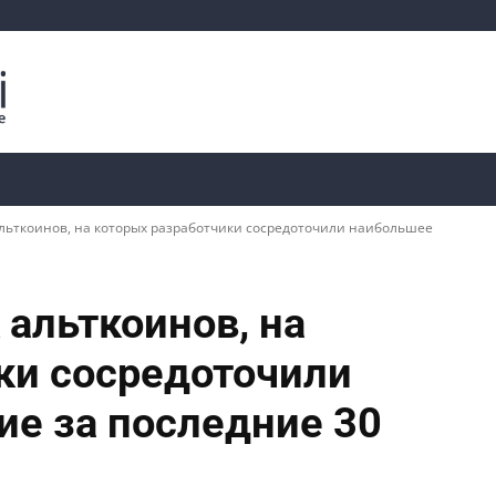
Криптоаналитика
Курсы
📊 Ончейн-данные
льткоинов, на которых разработчики сосредоточили наибольшее
 альткоинов, на
ки сосредоточили
е за последние 30