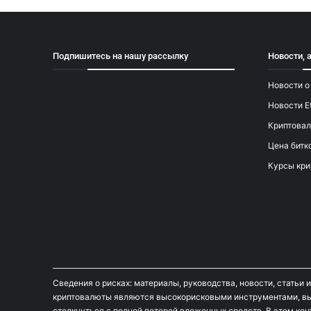
Подпишитесь на нашу рассылку
Новости, 
Новости о
[mailpoet_form id="1"]
Новости E
Криптовал
Цена битк
Курсы кри
Сведения о рисках: материалы, руководства, новости, статьи 
криптовалюты являются высокорисковыми инструментами, вы
столкнуться с полной потерей вложенных средств. В этом кон