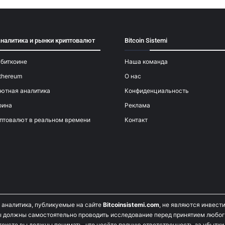
аналитика и рынки криптовалют
Bitcoin Sistemi
 биткоине
Наша команда
thereum
О нас
ютная аналитика
Конфиденциальность
оина
Реклама
птовалют в реальном времени
Контакт
и аналитика, публикуемые на сайте
Bitcoinsistemi.com
, не являются инвест
 должны самостоятельно проводить исследование перед принятием любог
тексте вы должны понимать, что несёте полную ответственность за убытки,