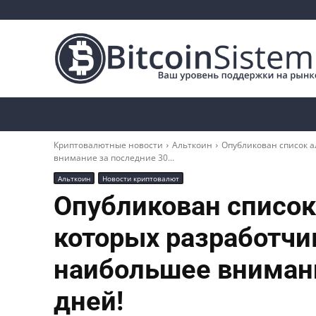
Криптоновости
Биткоин
Альткоины
Криптовалютные новости
Альткоин
Опубликован список а
внимание за последние 30...
Альткоин
Новости криптовалют
Опубликован список
которых разработчи
наибольшее внимани
дней!