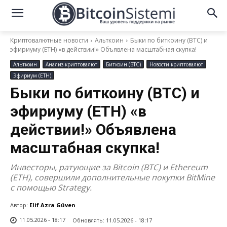
Криптовалютные новости
Альткоин
Быки по биткоину (BTC) и
эфириуму (ETH) «в действии!» Объявлена масштабная скупка!
Альткоин
Анализ криптовалют
Биткоин (BTC)
Новости криптовалют
Эфириум (ETH)
Быки по биткоину (BTC) и
эфириуму (ETH) «в
действии!» Объявлена
масштабная скупка!
Инвесторы, ратующие за Bitcoin (BTC) и Ethereum
(ETH), совершили дополнительные покупки BitMine
с помощью Strategy.
Автор:
Elif Azra Güven
11.05.2026 - 18:17
Обновлять:
11.05.2026 - 18:17