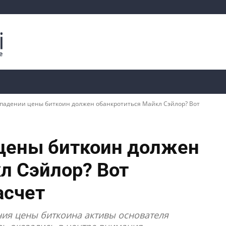
Криптоаналитика
Курсы
📊 Ончейн-данные
 падении цены биткоин должен обанкротиться Майкл Сэйлор? Вот
 цены биткоин должен
л Сэйлор? Вот
асчет
ия цены биткоина активы основателя