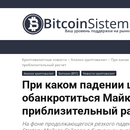
Криптоновости
Биткоин
Альткоины
Криптовалютные новости
Анализ криптовалют
При каком
приблизительный расчет
Анализ криптовалют
Биткоин (BTC)
Новости криптовалют
При каком падении
обанкротиться Майк
приблизительный р
На фоне продолжающегося резкого паден