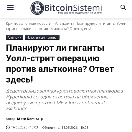
Криптовалютные новости
Альткоин
Планируют ли гиганты Уолл-
стрит операцию против альткоина? Ответ здесь!
Альткоин
Новости криптовалют
Планируют ли гиганты
Уолл-стрит операцию
против альткоина? Ответ
здесь!
Децентрализованная криптовалютная платформа
Hyperliquid сегодня ответила на обвинения,
выдвинутые против CME и Intercontinental
Exchange.
Автор:
Mete Demiralp
16.05.2026 - 10:03
Обновлять:
16.05.2026 - 10:03