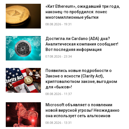
«Кит Ethereum», ожидавший три года,
наконец-то пробудился: понес
многомиллионные убытки
08.08.2026 - 19:31
Достигла ли Cardano (ADA) дна?
Аналитическая компания сообщает!
Вот последняя информация
07.08.2026 - 23:34
Появились новые подробности о
Законе о ясности (Clarity Act),
криптовалютном законе, выгодном
для «быков»!
08.08.2026 - 11:37
Microsoft объявляет о появлении
новой вирусной угрозы! Неожиданно
она использует сеть альткоинов
08.08.2026 - 13:31