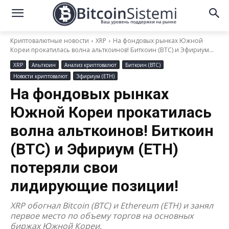
Криптовалютные новости
XRP
На фондовых рынках Южной
Кореи прокатилась волна альткоинов! Биткоин (BTC) и Эфириум...
XRP
Альткоин
Анализ криптовалют
Биткоин (BTC)
Новости криптовалют
Эфириум (ETH)
На фондовых рынках
Южной Кореи прокатилась
волна альткоинов! Биткоин
(BTC) и Эфириум (ETH)
потеряли свои
лидирующие позиции!
XRP обогнал Bitcoin (BTC) и Ethereum (ETH) и занял
первое место по объему торгов на основных
биржах Южной Кореи.