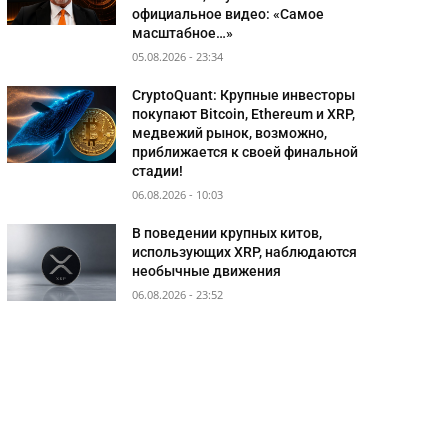
официальное видео: «Самое
масштабное…»
05.08.2026 - 23:34
CryptoQuant: Крупные инвесторы
покупают Bitcoin, Ethereum и XRP,
медвежий рынок, возможно,
приближается к своей финальной
стадии!
06.08.2026 - 10:03
В поведении крупных китов,
использующих XRP, наблюдаются
необычные движения
06.08.2026 - 23:52