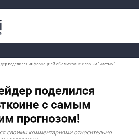
Криптоаналитика
Курсы
📊 Ончейн-данные
йдер поделился информацией об альткоине с самым "чистым"
ейдер поделился
ьткоине с самым
им прогнозом!
ся своими комментариями относительно