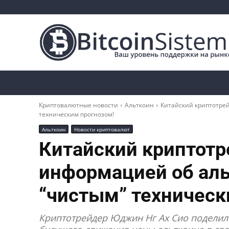
Криптоновости
Биткоин
Альткоины
Криптовалютные новости
Альткоин
Китайский криптотре
техническим прогнозом!
Альткоин
Новости криптовалют
Китайский криптотр
информацией об ал
“чистым” техническ
Криптотрейдер Юджин Нг Ах Сио поделил